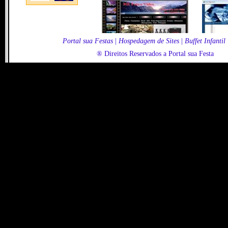
Portal sua Festas
|
Hospedagem de Sites
|
Buffet Infantil
® Direitos Reservados a Portal sua Festa